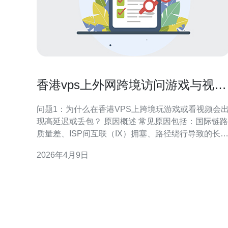
香港vps上外网跨境访问游戏与视频
服务的性能优化技巧
问题1：为什么在香港VPS上跨境玩游戏或看视频会
现高延迟或丢包？ 原因概述 常见原因包括：国际链路
质量差、ISP间互联（IX）拥塞、路径绕行导致的长
数、国内/目的地网络限速、以及VPS实例自身带宽/
2026年4月9日
发限制。诊断时重点看延迟（latency）、抖动
（jitter）和丢包率。 诊断步骤 使用 ping、
traceroute/mtr、iperf