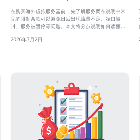
示的常见限制与商家说明解读
在购买海外虚拟服务器前，先了解服务商在说明中常
见的限制条款可以避免日后出现流量不足、端口被
封、服务被暂停等问题。本文将分点说明如何读懂这
些提示，哪些限制最关键、哪里查证、为什么会有这
2026年7月2日
些限制以及遇到不理解条款时应如何处理，帮助你在
务。
选购时做出更稳妥的判断。 有哪些常见的限制需要特
别关注? 选购香港vps时要注意的条款包括：带宽峰值
与计费方式（共享