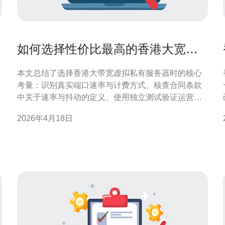
如何选择性价比最高的香港大宽带
vps并避免隐藏带宽限制条款
本文总结了选择香港大带宽虚拟私有服务器时的核心
考量：识别真实端口速率与计费方式、核查合同条款
中关于速率与抖动的定义、使用独立测试验证运营商
说法，并通过试用、SLA与监控策略减少被动承担隐
2026年4月18日
藏的带宽限制的风险。 哪个运营商或机房更值得优先
务器
考虑? 选择时优先看运营商的骨干互联与对等
（peering）情况。位于香港的主要机房和带宽提供商
在亚洲到欧美的