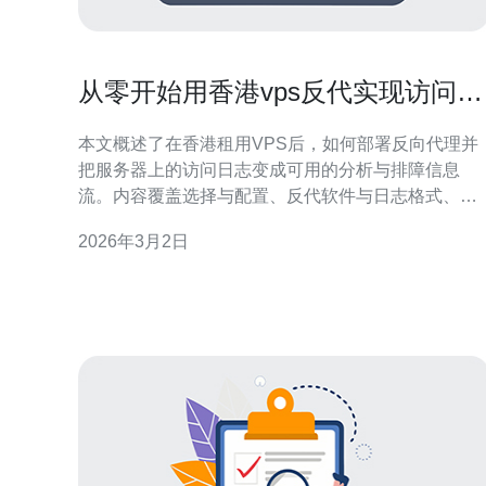
从零开始用香港vps反代实现访问日
志分析和故障排查
本文概述了在香港租用VPS后，如何部署反向代理并
把服务器上的访问日志变成可用的分析与排障信息
流。内容覆盖选择与配置、反代软件与日志格式、采
集与分析工具、常见故障的排查步骤以及监控告警的
2026年3月2日
落地措施，帮助你从零到一建立一个稳定且可观测的
反代平台。 如何选择哪个香港VPS提供商与需要多少
资源? 选择香港VPS时应关注带宽峰值、网络延迟、
出入流量计费方