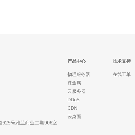
别关注? 选购香港vps时要注意的条款包括：带宽峰值
与计费方式（共享
产品中心
技术支持
物理服务器
在线工单
裸金属
云服务器
DDoS
CDN
云桌面
25号雅兰商业二期906室